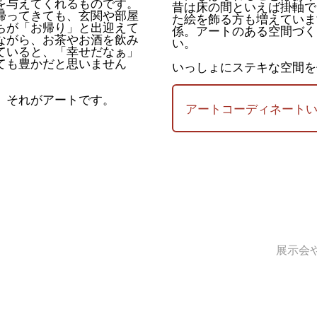
を与えてくれるものです。
昔は床の間といえば掛軸で
帰ってきても、玄関や部屋
た絵を飾る方も増えていま
ちが「お帰り」と出迎えて
係。アートのある空間づく
ながら、お茶やお酒を飲み
い。
ていると、「幸せだなぁ」
ても豊かだと思いません
いっしょにステキな空間を
。それがアートです。
アートコーディネート
展示会