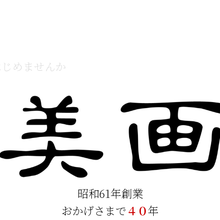
はじめませんか
昭和61年創業
おかげさまで
４０
年