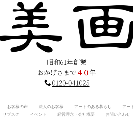
昭和61年創業
おかげさまで
４０
年
0120-041025
お客様の声
法人のお客様
アートのある暮らし
アー
サブスク
イベント
経営理念・会社概要
お問い合わせ