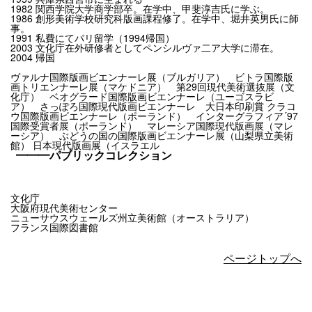
1982 関西学院大学商学部卒。在学中、甲斐淳吉氏に学ぶ。
1986 創形美術学校研究科版画課程修了。在学中、堀井英男氏に師
事。
1991 私費にてパリ留学（1994帰国）
2003 文化庁在外研修者としてペンシルヴァ二ア大学に滞在。
2004 帰国
ヴァルナ国際版画ビエンナーレ展（ブルガリア） ビトラ国際版
画トリエンナーレ展（マケドニア） 第29回現代美術選抜展（文
化庁） ベオグラード国際版画ビエンナーレ（ユーゴスラビ
ア） さっぽろ国際現代版画ビエンナーレ 大日本印刷賞 クラコ
ウ国際版画ビエンナーレ（ポーランド） インターグラフィア´97
国際受賞者展（ポーランド） マレーシア国際現代版画展（マレ
ーシア） ぶどうの国の国際版画ビエンナーレ展（山梨県立美術
館） 日本現代版画展（イスラエル
━━━パブリックコレクション
文化庁
大阪府現代美術センター
ニューサウスウェールズ州立美術館（オーストラリア）
フランス国際図書館
ページトップへ