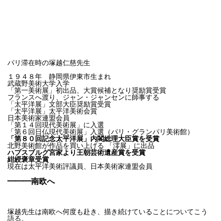
パリ滞在時の塚越仁慈先生
１９４８年 静岡県伊東市生まれ
武蔵野美術大学入学
「第一美術展」初出品、大賞候補となり奨励賞受賞
フランスへ渡り、ジャン・ジャンセンに師事する
「太平洋展」文部大臣奨励賞受賞
「太平洋展」太平洋美術会賞
日本美術家連盟会員
「第１４回現代美術展」に入選
「第６回日仏現代美術展」入選（パリ・グランパリ美術館）
「第８０回記念太平洋展」内閣総理大臣賞を受賞
北野美術館が作品を買い上げる 「澪展」に出品
ハプスブルグ宮家より王朝芸術遺産賞を受賞
紺綬褒章受賞
現在は太平洋美術評議員、日本美術家連盟会員
━━━南欧へ
塚越先生は南欧へ何度も赴き、描き続けていることについてこう
語る。