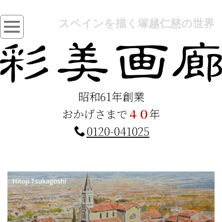
スペインを描く塚越仁慈の世界
昭和61年創業
おかげさまで
４０
年
0120-041025